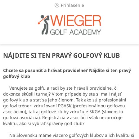
Prejsť
Prihlásenie
na
obsah
NÁJDITE SI TEN PRAVÝ GOLFOVÝ KLUB
Chcete sa posunúť a hrávať pravidelne? Nájdite si ten pravý
golfový klub
Venujete sa golfu a radi by ste hrávali pravidelne, či
dokonca skúsili turnaj? V tom prípade by ste si mali nájsť
golfový klub a stať sa jeho členom. Tak ako sú profesionálni
golfoví tréneri združovaní PGASK (profesionálnou golfovou
asociáciou), tak aj golfové kluby združuje SKGA (slovenská
golfová asociácia). Registrácia v asociácií však nezaručuje
kvalitu, ako si vybrať správny golf club?
Na Slovensku máme viacero golfových klubov a ich kvalitu si