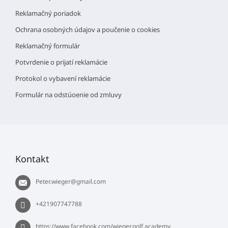
i
e
Reklamačný poriadok
Ochrana osobných údajov a poučenie o cookies
Reklamačný formulár
Potvrdenie o prijatí reklamácie
Protokol o vybavení reklamácie
Formulár na odstúoenie od zmluvy
Kontakt
Peter.wieger
@
gmail.com
+421907747788
https://www.facebook.com/wieger.golf.academy