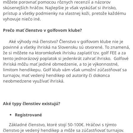
môžete porovnať pomocou rôznych recenzií a názorov
skúsenejších hráčov. Najlepšie je však vyskúšať si ihrisko,
prístup a všetky podmienky na vlastnej koži, pretože každému
vyhovuje niečo iné.
Prečo mať členstvo v golfovom klube?
Aké výhody má členstvo? Členstvo v golfovom klube nie je
povinné a všetky ihriská na Slovensku sú otvorené. To znamená,
že si môžete na ktoromkoľvek ihrisku zaplatiť tzv. golf FEE a za
tento jednorázový poplatok si jedenkrát zahrať ihrisko.
Golfové
ihriská môžu mať jediné obmedzenie, a to je výkonnostné,
limitom hendikepu. Golf klub vám však umožní zúčastňovať sa
turnajov, mať vedený hendikep od autority či dokonca
neobmedzene využívať ihriská.
Aké typy členstiev existujú?
Registrované
Základné členstvo, ktoré stojí 50-100€. Hráčovi s týmto
členstvo je vedený hendikep a môže sa zúčastňovať turnajov.