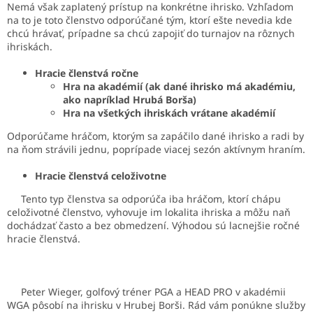
Nemá však zaplatený prístup na konkrétne ihrisko. Vzhľadom
na to je toto členstvo odporúčané tým, ktorí ešte nevedia kde
chcú hrávať, prípadne sa chcú zapojiť do turnajov na rôznych
ihriskách.
Hracie členstvá ročne
Hra na akadémií (ak dané ihrisko má akadémiu,
ako napríklad Hrubá Borša)
Hra na všetkých ihriskách vrátane akadémií
Odporúčame hráčom, ktorým sa zapáčilo dané ihrisko a radi by
na ňom strávili jednu, poprípade viacej sezón aktívnym hraním.
Hracie členstvá celoživotne
Tento typ členstva sa odporúča iba hráčom, ktorí chápu
celoživotné členstvo, vyhovuje im lokalita ihriska a môžu naň
dochádzať často a bez obmedzení. Výhodou sú lacnejšie ročné
hracie členstvá.
Peter Wieger, golfový tréner PGA a HEAD PRO v akadémii
WGA pôsobí na ihrisku v Hrubej Borši. Rád vám ponúkne služby