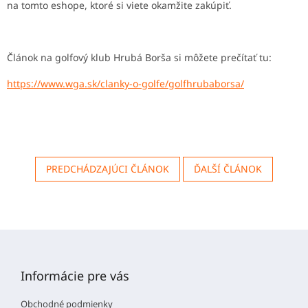
na tomto eshope, ktoré si viete okamžite zakúpiť.
Článok na golfový klub Hrubá Borša si môžete prečítať tu:
https://www.wga.sk/clanky-o-golfe/golfhrubaborsa/
PREDCHÁDZAJÚCI ČLÁNOK
ĎALŠÍ ČLÁNOK
Z
á
p
Informácie pre vás
ä
t
Obchodné podmienky