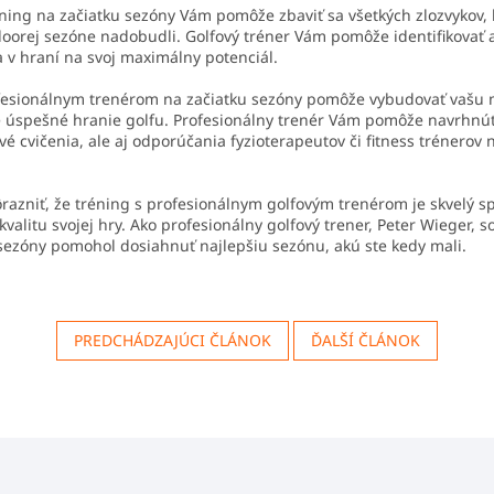
ning na začiatku sezóny Vám pomôže zbaviť sa všetkých zlozvykov, 
doorej sezóne nadobudli. Golfový tréner Vám pomôže identifikovať a
a v hraní na svoj maximálny potenciál.
fesionálnym trenérom na začiatku sezóny pomôže vybudovať vašu 
re úspešné hranie golfu. Profesionálny trenér Vám pomôže navrhnúť
é cvičenia, ale aj odporúčania fyzioterapeutov či fitness trénerov n
razniť, že tréning s profesionálnym golfovým trenérom je skvelý s
kvalitu svojej hry. Ako profesionálny golfový trener, Peter Wieger, 
sezóny pomohol dosiahnuť najlepšiu sezónu, akú ste kedy mali.
PREDCHÁDZAJÚCI ČLÁNOK
ĎALŠÍ ČLÁNOK