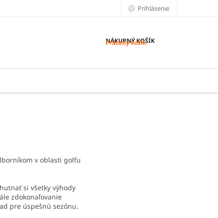
Prihlásenie
NÁKUPNÝ KOŠÍK
Prázdny košík
dborníkom v oblasti golfu
hutnať si všetky výhody
tále zdokonaľovanie
lad pre úspešnú sezónu.