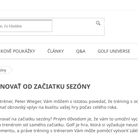
HĽADAŤ
EKOVÉ POUKÁŽKY
ČLÁNKY
Q&A
GOLF UNIVERSE
zóny
ÉNOVAŤ OD ZAČIATKU SEZÓNY
 tréner, Peter Wieger, Vám môžem s istotou povedať, že tréning s o
ať obrovský vplyv na kvalitu vašej hry počas celého roka.
rénovať na začiatku sezóny? Prvým dôvodom je, že vám to umožní vyc
 trenérom od samého začiatku. Golf je hra, ktorá si vyžaduje neus
ementu, a práve tréning s trénerom Vám môže pomôcť vytvoriť zák