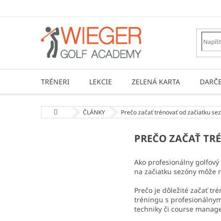
Prejsť
na
obsah
TRÉNERI
LEKCIE
ZELENÁ KARTA
DARČ
Domov
ČLÁNKY
Prečo začať trénovať od začiatku se
PREČO ZAČAŤ TR
Ako profesionálny golfový
na začiatku sezóny môže m
Prečo je dôležité začať t
tréningu s profesionálnym
techniky či course manag