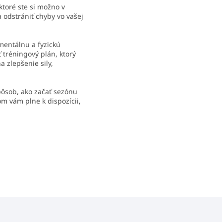
ktoré ste si možno v
 odstrániť chyby vo vašej
mentálnu a fyzickú
 tréningový plán, ktorý
a zlepšenie sily,
pôsob, ako začať sezónu
som vám plne k dispozícii,