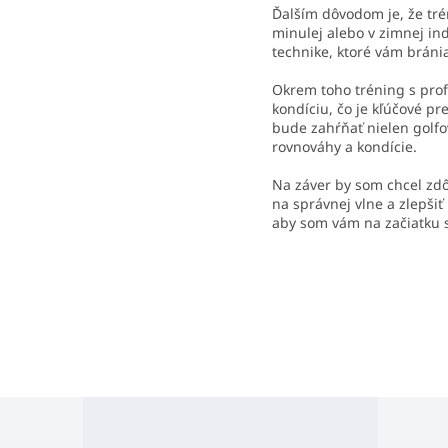
Ďalším dôvodom je, že tré
minulej alebo v zimnej in
technike, ktoré vám bráni
Okrem toho tréning s pro
kondíciu, čo je kľúčové p
bude zahŕňať nielen golfov
rovnováhy a kondície.
Na záver by som chcel zdô
na správnej vlne a zlepšiť 
aby som vám na začiatku 
Z
á